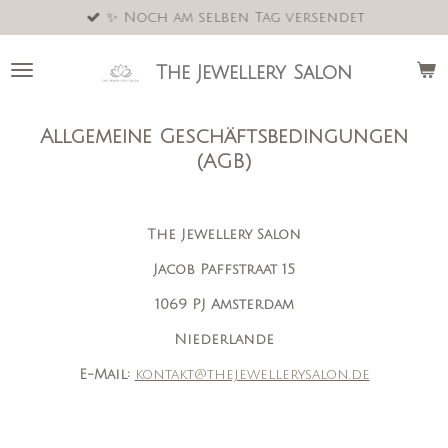
✨ Noch am selben Tag versendet
Zum
Hauptinhalt
springen
The Jewellery Salon
Allgemeine Geschäftsbedingungen
(AGB)
The Jewellery Salon
Jacob Paffstraat 15
1069 PJ Amsterdam
Niederlande
E-Mail:
kontakt@thejewellerysalon.de