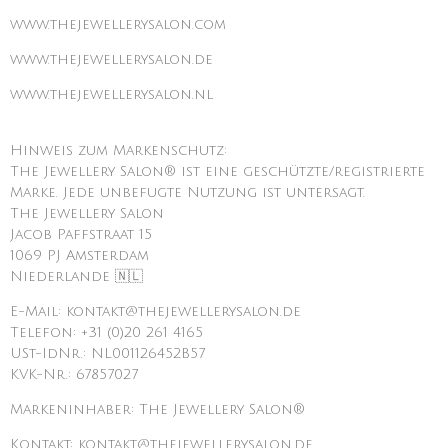
www.thejewellerysalon.com
www.thejewellerysalon.de
www.thejewellerysalon.nl
Hinweis zum Markenschutz:
The Jewellery Salon® ist eine geschützte/registrierte
Marke. Jede unbefugte Nutzung ist untersagt.
The Jewellery Salon
Jacob Paffstraat 15
1069 PJ Amsterdam
Niederlande 🇳🇱
E-Mail: kontakt@thejewellerysalon.de
Telefon: +31 (0)20 261 4165
USt-IdNr.: NL001126452B57
KVK-Nr.: 67857027
Markeninhaber: The Jewellery Salon®
Kontakt: kontakt@thejewellerysalon.de