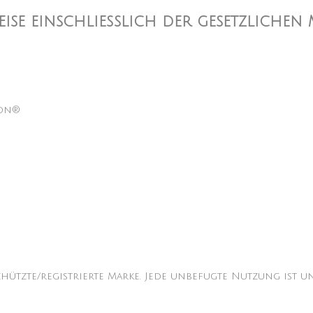
reise einschließlich der gesetzlichen
lon®
n
chützte/registrierte Marke. Jede unbefugte Nutzung ist un