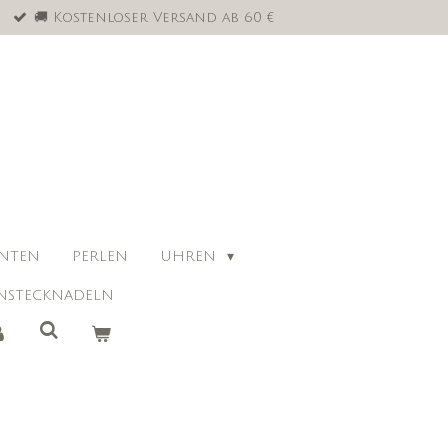
🚚 Kostenloser Versand ab 60 €
ANTEN
PERLEN
UHREN
NSTECKNADELN