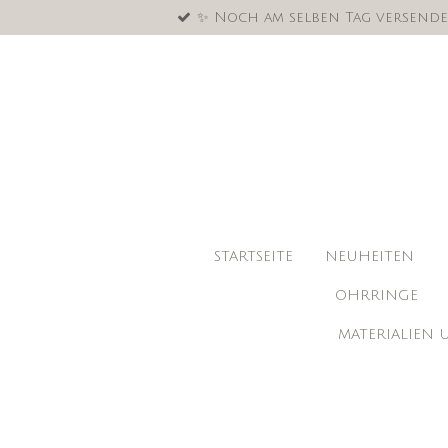
✨ Noch am selben Tag versende
Zum
Hauptinhalt
springen
STARTSEITE
NEUHEITEN
OHRRINGE
MATERIALIEN