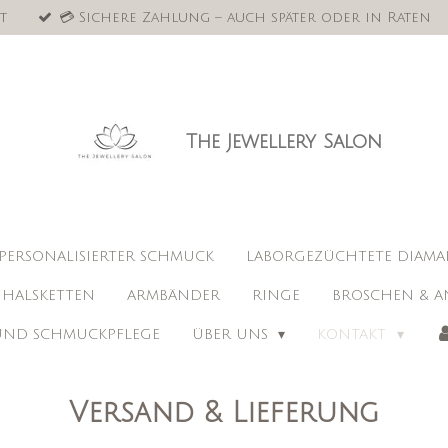
t
💳 Sichere Zahlung – auch später oder in Raten
The Jewellery Salon
PERSONALISIERTER SCHMUCK
LABORGEZÜCHTETE DIAM
HALSKETTEN
ARMBÄNDER
RINGE
BROSCHEN & A
 UND SCHMUCKPFLEGE
ÜBER UNS
KONTAKT
Versand & Lieferung