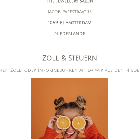
The Jewellery Salon
Jacob Paffstraat 15
1069 PJ Amsterdam
Niederlande
Zoll & Steuern
ichen Zoll- oder Importgebühren an, da wir aus den Nied