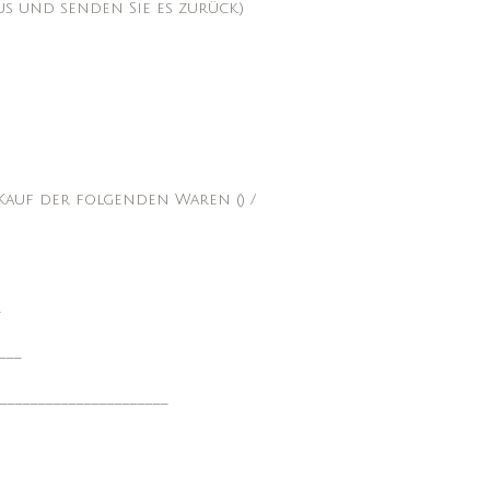
s und senden Sie es zurück.)
Kauf der folgenden Waren () /
_
___
_____________________