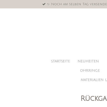
✨ Noch am selben Tag versende
Zum
Hauptinhalt
springen
STARTSEITE
NEUHEITEN
OHRRINGE
MATERIALIEN
Rückga