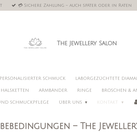
t
💳 Sichere Zahlung – auch später oder in Raten
The Jewellery Salon
PERSONALISIERTER SCHMUCK
LABORGEZÜCHTETE DIAM
HALSKETTEN
ARMBÄNDER
RINGE
BROSCHEN & A
 UND SCHMUCKPFLEGE
ÜBER UNS
KONTAKT
bebedingungen – The Jeweller