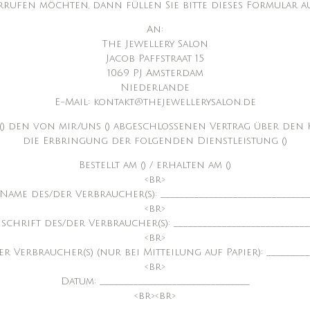
rufen möchten, dann füllen Sie bitte dieses Formular au
An:
The Jewellery Salon
Jacob Paffstraat 15
1069 PJ Amsterdam
Niederlande
E-Mail: kontakt@thejewellerysalon.de
 () den von mir/uns () abgeschlossenen Vertrag über den 
die Erbringung der folgenden Dienstleistung ()
Bestellt am () / erhalten am ()
<br>
Name des/der Verbraucher(s): ______________________________
<br>
schrift des/der Verbraucher(s): ____________________________
<br>
 Verbraucher(s) (nur bei Mitteilung auf Papier): __________
<br>
Datum: _______________________________
<br><br>