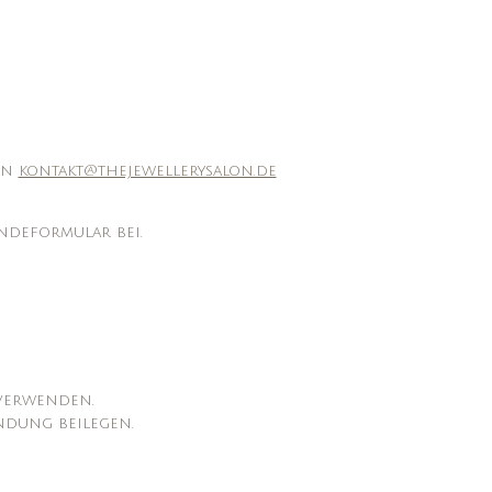
an
kontakt@thejewellerysalon.de
ndeformular bei.
verwenden.
ndung beilegen.