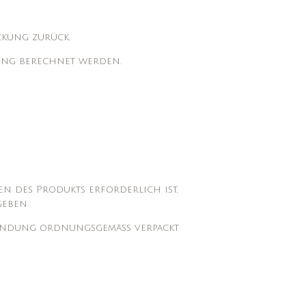
ckung zurück.
ung berechnet werden.
en des Produkts erforderlich ist,
eben.
cksendung ordnungsgemäß verpackt