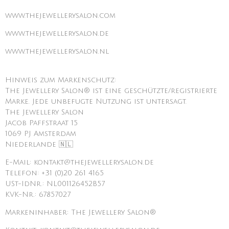
www.thejewellerysalon.com
www.thejewellerysalon.de
www.thejewellerysalon.nl
Hinweis zum Markenschutz:
The Jewellery Salon® ist eine geschützte/registrierte
Marke. Jede unbefugte Nutzung ist untersagt.
The Jewellery Salon
Jacob Paffstraat 15
1069 PJ Amsterdam
Niederlande 🇳🇱
E-Mail: kontakt@thejewellerysalon.de
Telefon: +31 (0)20 261 4165
USt-IdNr.: NL001126452B57
KVK-Nr.: 67857027
Markeninhaber: The Jewellery Salon®