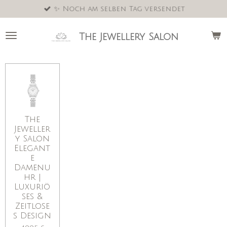
✨ Noch am selben Tag versendet
Zum
Hauptinhalt
springen
The Jewellery Salon
The
Jeweller
y Salon
Elegant
e
Damenu
hr |
Luxuriö
ses &
Zeitlose
s Design