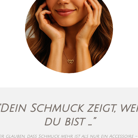
“Dein Schmuck zeigt, we
du bist …”
ir glauben, dass Schmuck mehr ist als nur ein Accessoire –