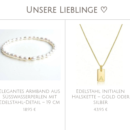
a
s
Unsere Lieblinge ♡
g
A
r
p
a
p
m
Elegantes Armband aus
Edelstahl Initialen
Süßwasserperlen mit
Halskette – gold oder
Edelstahl-Detail – 19 cm
silber
18,95 €
43,95 €