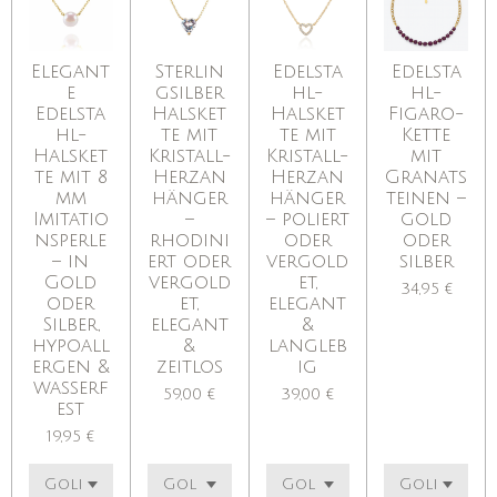
Elegant
Sterlin
Edelsta
Edelsta
e
gsilber
hl-
hl-
Edelsta
Halsket
Halsket
Figaro-
hl-
te mit
te mit
Kette
Halsket
Kristall-
Kristall-
mit
te mit 8
Herzan
Herzan
Granats
mm
hänger
hänger
teinen –
Imitatio
–
– poliert
gold
nsperle
rhodini
oder
oder
– in
ert oder
vergold
silber
Gold
vergold
et,
34,95 €
oder
et,
elegant
Silber,
elegant
&
hypoall
&
langleb
ergen &
zeitlos
ig
wasserf
59,00 €
39,00 €
est
19,95 €