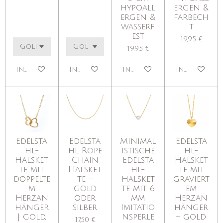
hypoall
ergen &
ergen &
farbech
wasserf
t
est
19,95 €
19,95 €
In den Warenkorb
In den Warenkorb
In den Warenkorb
In den War
Edelsta
Edelsta
Minimal
Edelsta
hl-
hl Rope
istische
hl-
Halsket
Chain
Edelsta
Halsket
te mit
Halsket
hl-
te mit
doppelte
te –
Halsket
graviert
m
gold
te mit 6
em
Herzan
oder
mm
Herzan
hänger
silber
Imitatio
hänger
| gold,
nsperle
– gold
17,50 €