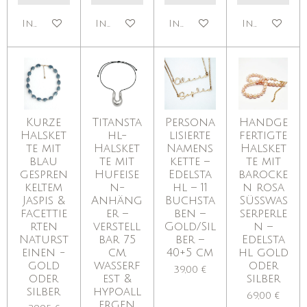
In den Warenkorb
In den Warenkorb
In den Warenkorb
In den War
Kurze
Titansta
Persona
Handge
Halsket
hl-
lisierte
fertigte
te mit
Halsket
Namens
Halsket
blau
te mit
kette –
te mit
gespren
Hufeise
Edelsta
barocke
keltem
n-
hl – 11
n rosa
Jaspis &
Anhäng
Buchsta
Süßwas
facettie
er –
ben –
serperle
rten
verstell
Gold/Sil
n –
Naturst
bar 75
ber –
Edelsta
einen -
cm,
40+5 cm
hl gold
gold
wasserf
oder
39,00 €
oder
est &
silber
silber
hypoall
69,00 €
ergen