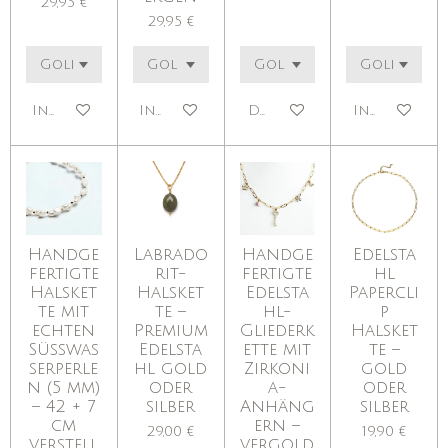
29,95 €
29,95 €
In den Warenkorb
In den Warenkorb
Details anzeigen
In den War
Handge
Labrado
Handge
Edelsta
fertigte
rit-
fertigte
hl
Halsket
Halsket
Edelsta
Papercli
te mit
te –
hl-
p
echten
Premium
Gliederk
Halsket
Süßwas
Edelsta
ette mit
te –
serperle
hl gold
Zirkoni
gold
n (5 mm)
oder
a-
oder
– 42 + 7
silber
Anhäng
silber
cm
ern –
29,00 €
19,90 €
verstell
vergold