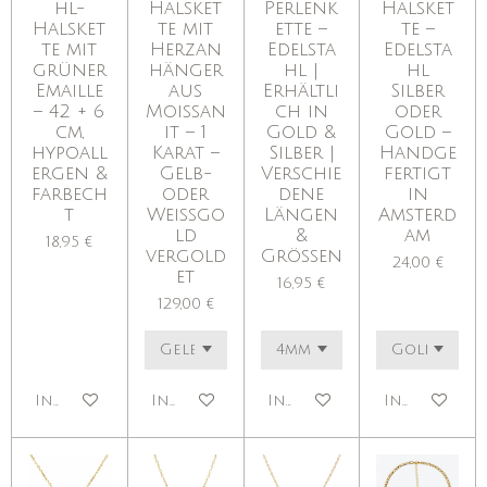
hl-
Halsket
Perlenk
Halsket
Halsket
te mit
ette –
te –
te mit
Herzan
Edelsta
Edelsta
grüner
hänger
hl |
hl
Emaille
aus
Erhältli
Silber
– 42 + 6
Moissan
ch in
oder
cm,
it – 1
Gold &
Gold –
hypoall
Karat –
Silber |
Handge
ergen &
Gelb-
Verschie
fertigt
farbech
oder
dene
in
t
Weißgo
Längen
Amsterd
ld
&
am
18,95 €
vergold
Größen
24,00 €
et
16,95 €
129,00 €
In den Warenkorb
In den Warenkorb
In den Warenkorb
In den War