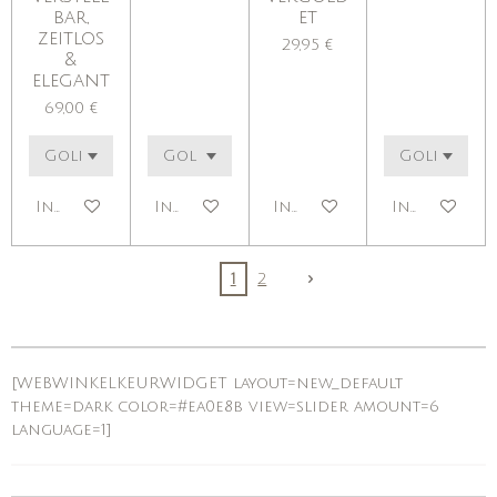
bar,
et
zeitlos
29,95 €
&
elegant
69,00 €
In den Warenkorb
In den Warenkorb
In den Warenkorb
In den War
1
2
[WEBWINKELKEURWIDGET layout=new_default
theme=dark color=#ea0e8b view=slider amount=6
language=1]