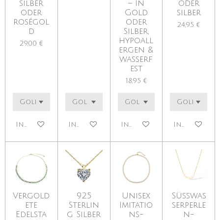
silber
– in
oder
oder
Gold
silber
roségol
oder
24,95 €
d
Silber,
hypoall
29,00 €
ergen &
wasserf
est
18,95 €
In den Warenkorb
In den Warenkorb
In den Warenkorb
In den War
Vergold
925
Unisex
Süßwas
ete
Sterlin
Imitatio
serperle
Edelsta
g Silber
ns-
n-