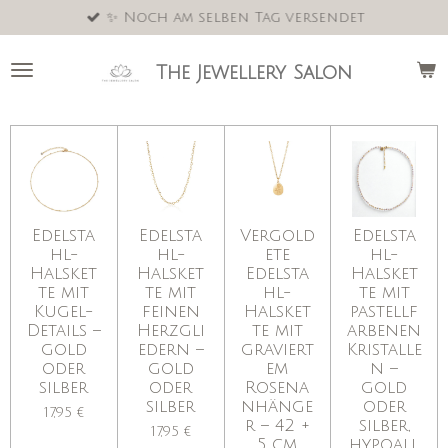
✨ Noch am selben Tag versendet
Zum
Hauptinhalt
springen
The Jewellery Salon
Edelsta
Edelsta
Vergold
Edelsta
hl-
hl-
ete
hl-
Halsket
Halsket
Edelsta
Halsket
te mit
te mit
hl-
te mit
Kugel-
feinen
Halsket
pastellf
Details –
Herzgli
te mit
arbenen
gold
edern –
graviert
Kristalle
oder
gold
em
n –
silber
oder
Rosena
gold
silber
nhänge
oder
17,95 €
r – 42 +
silber,
17,95 €
5 cm,
hypoall