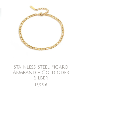
t
Stainless Steel Figaro
Armband – Gold oder
Silber
15,95 €
n
e