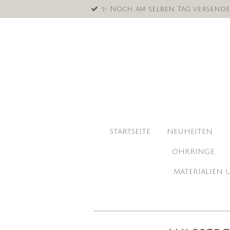
✨ Noch am selben Tag versende
Zum
Hauptinhalt
springen
STARTSEITE
NEUHEITEN
OHRRINGE
MATERIALIEN