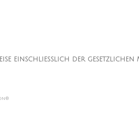
reise einschließlich der gesetzlichen
lon®
n