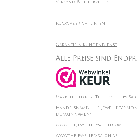
Versand & Lieferzeiten
Rückgaberichtlinien
Garantie & Kundendienst
Alle Preise sind Endp
Markeninhaber: The Jewellery Sa
Handelsname: The Jewellery Salo
Domainnamen:
www.thejewellerysalon.com
www.thejewellerysalon.de