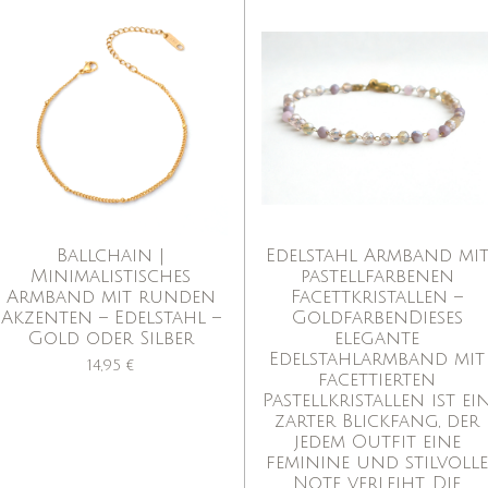
Ballchain |
Edelstahl Armband mi
Minimalistisches
pastellfarbenen
Armband mit runden
Facettkristallen –
Akzenten – Edelstahl –
GoldfarbenDieses
Gold oder Silber
elegante
Edelstahlarmband mit
14,95 €
facettierten
Pastellkristallen ist ei
zarter Blickfang, der
jedem Outfit eine
feminine und stilvoll
Note verleiht. Die