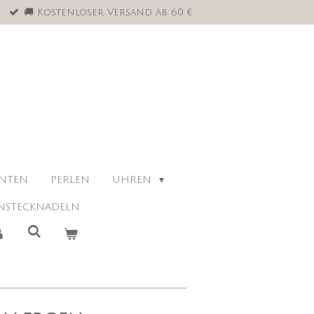
🚚 Kostenloser Versand ab 60 €
ANTEN
PERLEN
UHREN
NSTECKNADELN