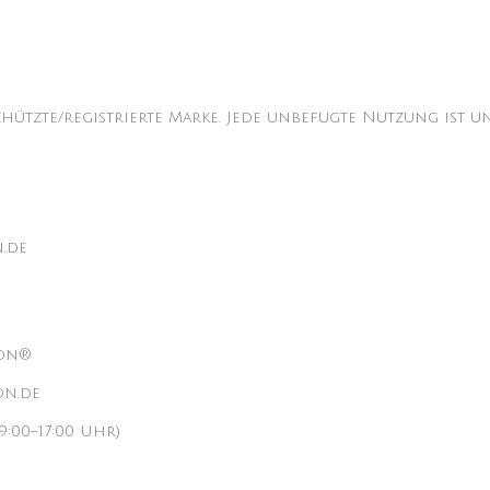
chützte/registrierte Marke. Jede unbefugte Nutzung ist un
n.de
lon®
on.de
9:00–17:00 Uhr)