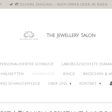
t
💳 Sichere Zahlung – auch später oder in Raten
The Jewellery Salon
PERSONALISIERTER SCHMUCK
LABORGEZÜCHTETE DIAM
HALSKETTEN
ARMBÄNDER
RINGE
BROSCHEN & A
 UND SCHMUCKPFLEGE
ÜBER UNS
KONTAKT