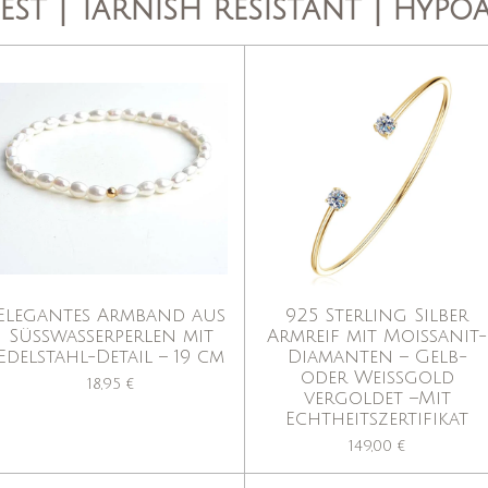
est | Tarnish resistant | hypo
Elegantes Armband aus
925 Sterling Silber
Süßwasserperlen mit
Armreif mit Moissanit-
Edelstahl-Detail – 19 cm
Diamanten – Gelb-
oder Weißgold
18,95 €
vergoldet –Mit
Echtheitszertifikat
149,00 €