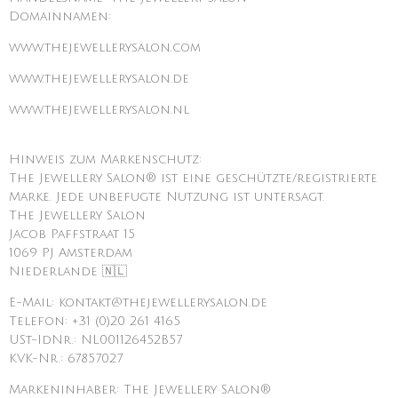
Domainnamen:
www.thejewellerysalon.com
www.thejewellerysalon.de
www.thejewellerysalon.nl
Hinweis zum Markenschutz:
The Jewellery Salon® ist eine geschützte/registrierte
Marke. Jede unbefugte Nutzung ist untersagt.
The Jewellery Salon
Jacob Paffstraat 15
1069 PJ Amsterdam
Niederlande 🇳🇱
E-Mail: kontakt@thejewellerysalon.de
Telefon: +31 (0)20 261 4165
USt-IdNr.: NL001126452B57
KVK-Nr.: 67857027
Markeninhaber: The Jewellery Salon®