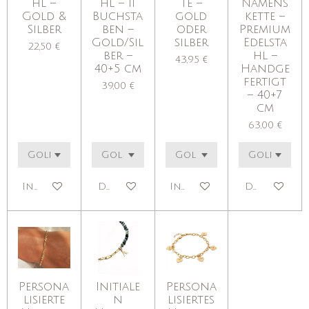
hl –
hl – 11
te –
Namens
Gold &
Buchsta
gold
kette –
Silber
ben –
oder
Premium
Gold/Sil
silber
Edelsta
22,50 €
ber –
hl –
43,95 €
40+5 cm
Handge
fertigt
39,00 €
– 40+7
cm
63,00 €
In den Warenkorb
Details anzeigen
In den Warenkorb
Details anz
Persona
Initiale
Persona
lisierte
n
lisiertes