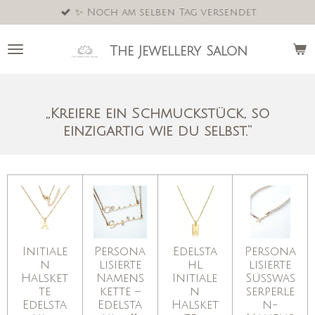
✨ Noch am selben Tag versendet
Zum
Hauptinhalt
springen
The Jewellery Salon
„Kreiere ein Schmuckstück, so
einzigartig wie du selbst.“
Initiale
Persona
Edelsta
Persona
n
lisierte
hl
lisierte
Halsket
Namens
Initiale
Süßwas
te
kette –
n
serperle
Edelsta
Edelsta
Halsket
n-