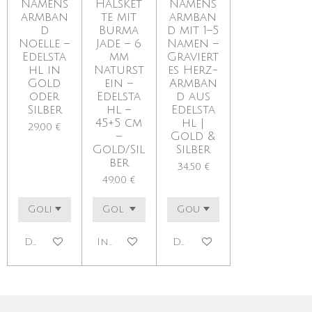
Namens
Halsket
Namens
armban
te mit
armban
d
Burma
d mit 1–5
Noelle –
Jade – 6
Namen –
Edelsta
mm
Graviert
hl in
Naturst
es Herz-
Gold
ein –
Armban
oder
Edelsta
d aus
Silber
hl –
Edelsta
45+5 cm
hl |
29,00 €
–
Gold &
Gold/Sil
Silber
ber
34,50 €
49,00 €
Details anzeigen
In den Warenkorb
Details anzeigen