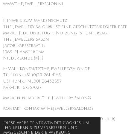
www.thejewellerysalon.nl
Hinweis zum Markenschutz:
The Jewellery Salon® ist eine geschützte/registrierte
Marke. Jede unbefugte Nutzung ist untersagt.
The Jewellery Salon
Jacob Paffstraat 15
1069 PJ Amsterdam
Niederlande 🇳🇱
E-Mail: kontakt@thejewellerysalon.de
Telefon: +31 (0)20 261 4165
USt-IdNr.: NL001126452B57
KVK-Nr.: 67857027
Markeninhaber: The Jewellery Salon®
Kontakt: kontakt@thejewellerysalon.de
Telefon: +31 (0)20 261 4165 (Mo–Fr 09:00–17:00 Uhr)
Diese Website verwendet Cookies, um
Ihr Erlebnis zu verbessern und
maßgeschneiderte Werbung