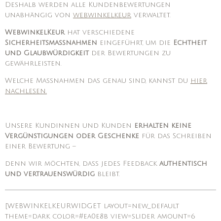
Deshalb werden alle Kundenbewertungen
unabhängig von
webwinkelkeur
verwaltet.
WebwinkelKeur
hat verschiedene
Sicherheitsmaßnahmen
eingeführt, um die
Echtheit
und Glaubwürdigkeit
der Bewertungen zu
gewährleisten.
Welche Maßnahmen das genau sind, kannst du
hier
nachlesen.
Unsere Kundinnen und Kunden
erhalten keine
Vergünstigungen oder Geschenke
für das Schreiben
einer Bewertung –
denn wir möchten, dass jedes Feedback
authentisch
und vertrauenswürdig
bleibt.
[WEBWINKELKEURWIDGET layout=new_default
theme=dark color=#ea0e8b view=slider amount=6