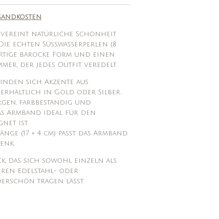
sandkosten
 vereint natürliche Schönheit
 Die echten Süßwasserperlen (8
artige barocke Form und einen
mer, der jedes Outfit veredelt.
inden sich Akzente aus
erhältlich in Gold oder Silber.
ergen, farbbeständig und
das Armband ideal für den
net ist.
nge (17 + 4 cm) passt das Armband
enk.
ck, das sich sowohl einzeln als
eren Edelstahl- oder
rschön tragen lässt.