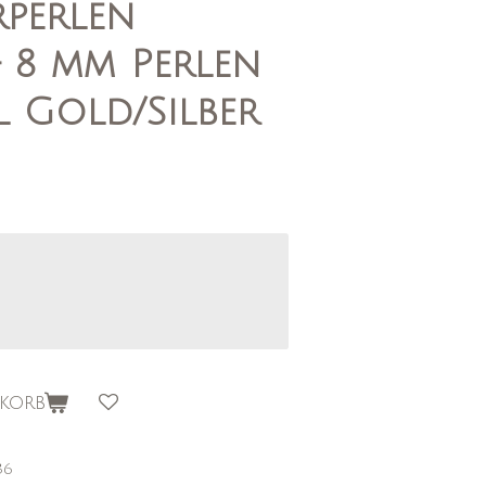
perlen
 8 mm Perlen
l Gold/Silber
korb
36