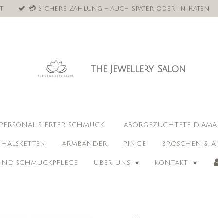
t
💳 Sichere Zahlung – auch später oder in Raten
The Jewellery Salon
PERSONALISIERTER SCHMUCK
LABORGEZÜCHTETE DIAM
HALSKETTEN
ARMBÄNDER
RINGE
BROSCHEN & A
 UND SCHMUCKPFLEGE
ÜBER UNS
KONTAKT