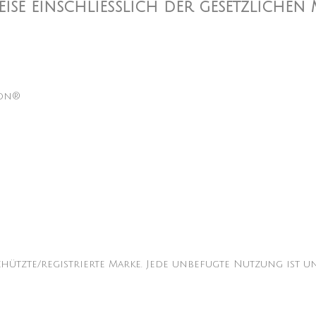
reise einschließlich der gesetzlichen
lon®
n
chützte/registrierte Marke. Jede unbefugte Nutzung ist un