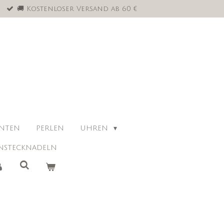
🚚 Kostenloser Versand ab 60 €
ANTEN
PERLEN
UHREN
NSTECKNADELN