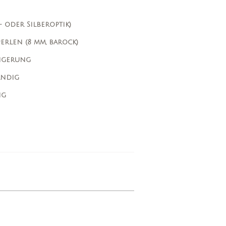
- oder Silberoptik)
erlen (8 mm, barock)
ängerung
ändig
ig