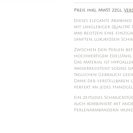
Preis inkl. MwSt. zzgl.
Ver
Dieses elegante Armband
mit langlebiger Qualität.
mm) besitzen eine einzig
sanften, luxuriösen Schim
Zwischen den Perlen bef
hochwertigem Edelstahl, 
Das Material ist hypoall
wasserresistent, sodass 
täglichen Gebrauch geeig
Dank der verstellbaren Lä
perfekt an jedes Handgel
Ein zeitloses Schmuckstü
auch kombiniert mit and
Perlenarmbändern wunde