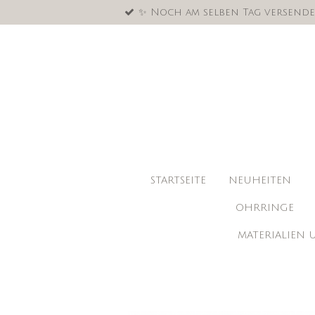
✨ Noch am selben Tag versende
Zum
Hauptinhalt
springen
STARTSEITE
NEUHEITEN
OHRRINGE
MATERIALIEN