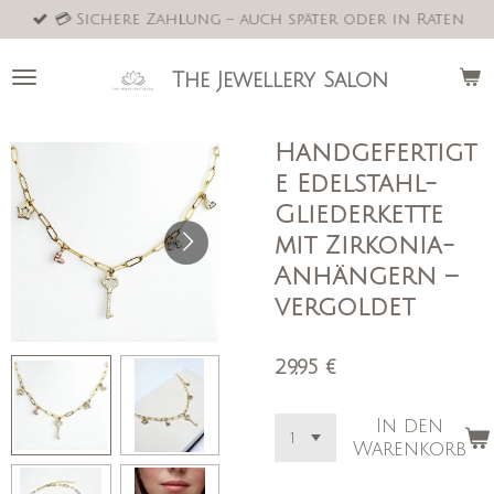
💳 Sichere Zahlung – auch später oder in Raten
Zum
Hauptinhalt
springen
The Jewellery Salon
Handgefertigt
e Edelstahl-
Gliederkette
mit Zirkonia-
Anhängern –
vergoldet
29,95 €
In den
Warenkorb