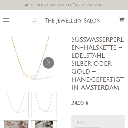
✨ Noch am selben Tag versendet
Zum
Hauptinhalt
springen
The Jewellery Salon
Süßwasserperl
en-Halskette –
Edelstahl
Silber oder
Gold –
Handgefertigt
in Amsterdam
24,00 €
Farbe