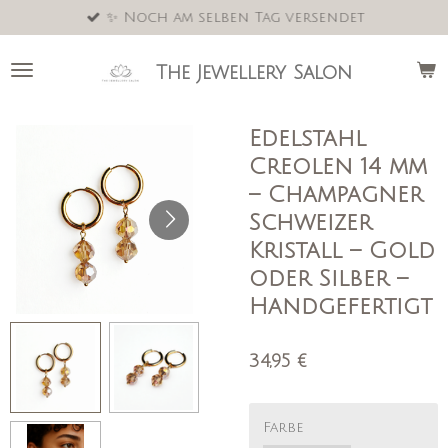
✨ Noch am selben Tag versendet
Zum
Hauptinhalt
springen
The Jewellery Salon
Edelstahl
Creolen 14 mm
– Champagner
Schweizer
Kristall – Gold
oder Silber –
Handgefertigt
34,95 €
Farbe