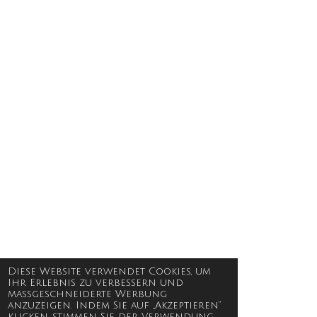
Diese Website verwendet Cookies, um
Ihr Erlebnis zu verbessern und
maßgeschneiderte Werbung
anzuzeigen. Indem Sie auf „Akzeptieren“
klicken, stimmen Sie der Verwendung