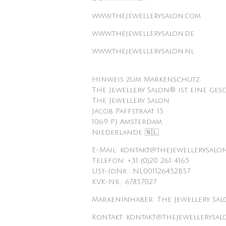
www.thejewellerysalon.com
www.thejewellerysalon.de
www.thejewellerysalon.nl
Hinweis zum Markenschutz:
The Jewellery Salon® ist eine ges
The Jewellery Salon
Jacob Paffstraat 15
1069 PJ Amsterdam
Niederlande 🇳🇱
E-Mail: kontakt@thejewellerysalo
Telefon: +31 (0)20 261 4165
USt-IdNr.: NL001126452B57
KVK-Nr.: 67857027
Markeninhaber: The Jewellery Sa
Kontakt: kontakt@thejewellerysal