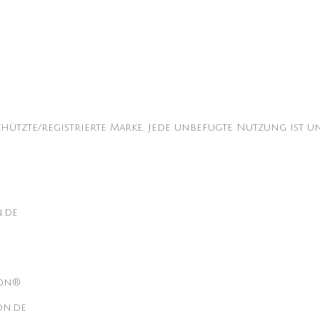
chützte/registrierte Marke. Jede unbefugte Nutzung ist un
n.de
lon®
on.de