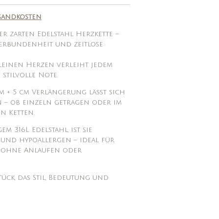
sandkosten
ser zarten Edelstahl Herzkette –
Verbundenheit und zeitlose
kleinen Herzen verleiht jedem
stilvolle Note.
m + 5 cm Verlängerung lässt sich
en – ob einzeln getragen oder im
n Ketten.
m 316L Edelstahl, ist sie
g und hypoallergen – ideal für
 ohne Anlaufen oder
ück, das Stil, Bedeutung und