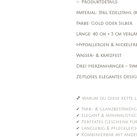
✨
Produktdetails:
Material: 316L Edelstahl (
Farbe: Gold oder Silber
Länge: 40 cm + 5 cm Verl
Hypoallergen & nickelfre
Wasser- & kratzfest
Drei Herzanhänger – Sym
Zeitloses, elegantes Desi
💕 Warum du diese Kette l
✔ Farb- & glanzbeständig
✔ Elegant & minimalistis
✔ Perfektes Geschenk fü
✔ Langlebig & pflegeleic
✔ Kombinierbar mit ande