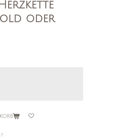
Herzkette
old oder
korb
47