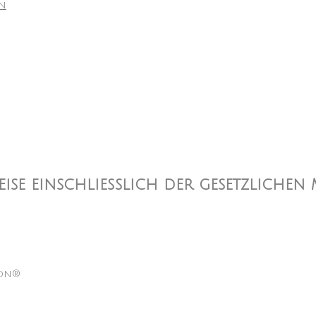
en
reise einschließlich der gesetzlichen
lon®
n