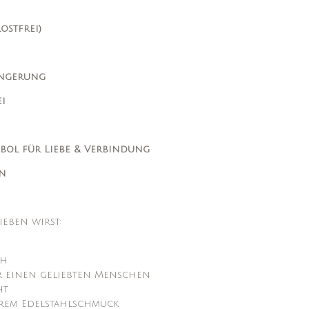
rostfrei)
ängerung
i
bol für Liebe & Verbindung
gn
ieben wirst:
ch
r einen geliebten Menschen
ht
rem Edelstahlschmuck