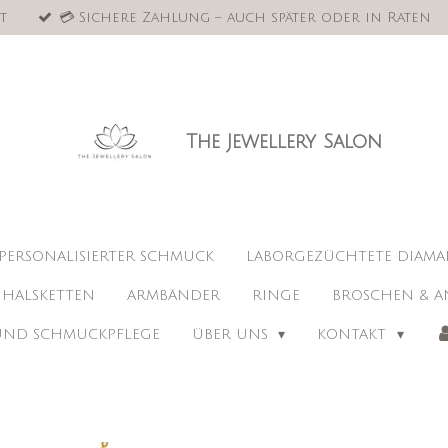
t
💳 Sichere Zahlung – auch später oder in Raten
The Jewellery Salon
PERSONALISIERTER SCHMUCK
LABORGEZÜCHTETE DIAM
HALSKETTEN
ARMBÄNDER
RINGE
BROSCHEN & A
 UND SCHMUCKPFLEGE
ÜBER UNS
KONTAKT