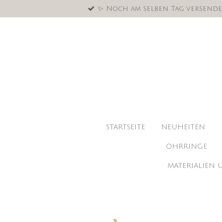
✨ Noch am selben Tag versende
Zum
Hauptinhalt
springen
STARTSEITE
NEUHEITEN
OHRRINGE
MATERIALIEN