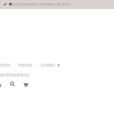
🚚 Kostenloser Versand ab 60 €
ANTEN
PERLEN
UHREN
NSTECKNADELN