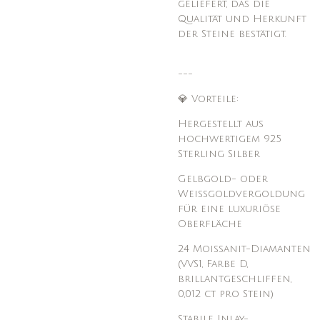
geliefert, das die
Qualität und Herkunft
der Steine bestätigt.
---
💎 Vorteile:
Hergestellt aus
hochwertigem 925
Sterling Silber
Gelbgold- oder
Weißgoldvergoldung
für eine luxuriöse
Oberfläche
24 Moissanit-Diamanten
(VVS1, Farbe D,
brillantgeschliffen,
0,012 ct pro Stein)
Stabile Inlay-