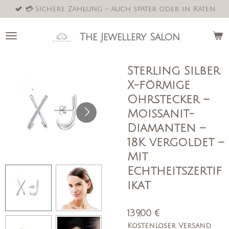
💳 Sichere Zahlung – auch später oder in Raten
Zum
Hauptinhalt
springen
The Jewellery Salon
Sterling Silber
X-förmige
Ohrstecker –
Moissanit-
Diamanten –
18K vergoldet –
Mit
Echtheitszertif
ikat
139,00 €
Kostenloser Versand