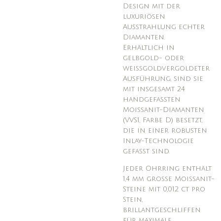
Design mit der
luxuriösen
Ausstrahlung echter
Diamanten.
Erhältlich in
gelbgold- oder
weißgoldvergoldeter
Ausführung, sind sie
mit insgesamt 24
handgefassten
Moissanit-Diamanten
(VVS1, Farbe D) besetzt,
die in einer robusten
Inlay-Technologie
gefasst sind.
Jeder Ohrring enthält
1,4 mm große Moissanit-
Steine mit 0,012 ct pro
Stein,
brillantgeschliffen
für maximale