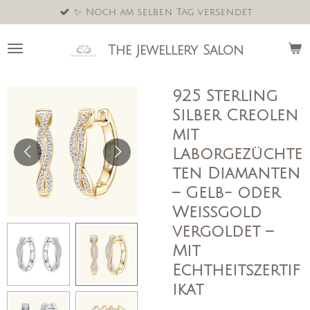
✨ Noch am selben Tag versendet
Zum
Hauptinhalt
springen
The Jewellery Salon
925 Sterling
Silber Creolen
mit
Laborgezüchte
ten Diamanten
– Gelb- oder
Weißgold
vergoldet –
Mit
Echtheitszertif
ikat