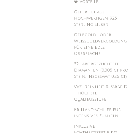
💎 Vorteile:
Gefertigt aus
hochwertigem 925
Sterling Silber
Gelbgold- oder
Weißgoldvergoldung
für eine edle
Oberfläche
52 laborgezüchtete
Diamanten (0,005 ct pro
Stein, insgesamt 0,26 ct)
VVS1 Reinheit & Farbe D
– höchste
Qualitätsstufe
Brillant-Schliff für
intensives Funkeln
Inklusive
Echtheitszertifikat