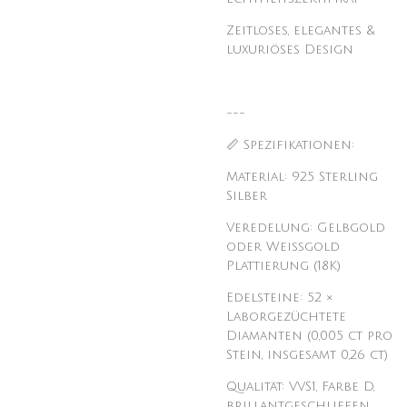
Zeitloses, elegantes &
luxuriöses Design
---
📏 Spezifikationen:
Material: 925 Sterling
Silber
Veredelung: Gelbgold
oder Weißgold
Plattierung (18K)
Edelsteine: 52 ×
Laborgezüchtete
Diamanten (0,005 ct pro
Stein, insgesamt 0,26 ct)
Qualität: VVS1, Farbe D,
brillantgeschliffen