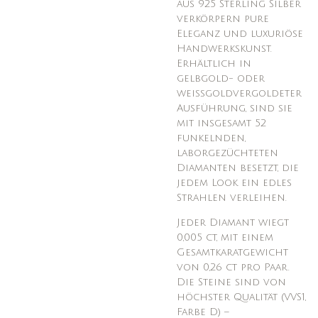
aus 925 Sterling Silber
verkörpern pure
Eleganz und luxuriöse
Handwerkskunst.
Erhältlich in
gelbgold- oder
weißgoldvergoldeter
Ausführung, sind sie
mit insgesamt 52
funkelnden,
laborgezüchteten
Diamanten besetzt, die
jedem Look ein edles
Strahlen verleihen.
Jeder Diamant wiegt
0,005 ct, mit einem
Gesamtkaratgewicht
von 0,26 ct pro Paar.
Die Steine sind von
höchster Qualität (VVS1,
Farbe D) –