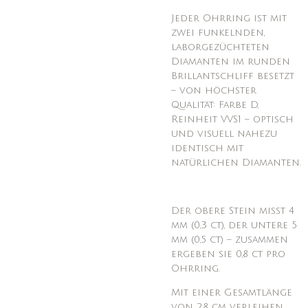
Jeder Ohrring ist mit
zwei funkelnden,
laborgezüchteten
Diamanten im runden
Brillantschliff besetzt
– von höchster
Qualität: Farbe D,
Reinheit VVS1 – optisch
und visuell nahezu
identisch mit
natürlichen Diamanten.
Der obere Stein misst 4
mm (0,3 ct), der untere 5
mm (0,5 ct) – zusammen
ergeben sie 0,8 ct pro
Ohrring.
Mit einer Gesamtlänge
von 2,8 cm verleihen