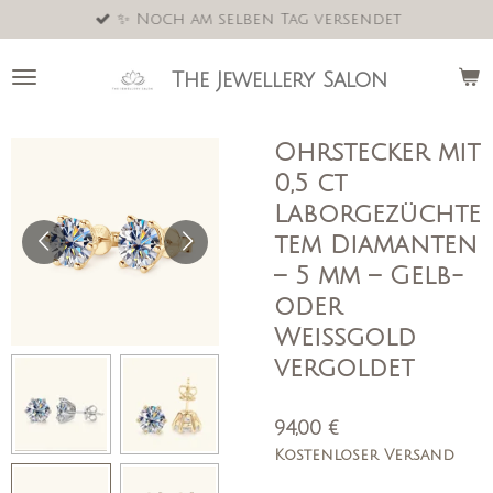
✨ Noch am selben Tag versendet
Zum
Hauptinhalt
springen
The Jewellery Salon
Ohrstecker mit
0,5 ct
Laborgezüchte
tem Diamanten
– 5 mm – Gelb-
oder
Weißgold
vergoldet
94,00 €
Kostenloser Versand