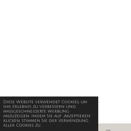
Diese Website verwendet Cookies, um
Ihr Erlebnis zu verbessern und
maßgeschneiderte Werbung
anzuzeigen. Indem Sie auf „Akzeptieren“
klicken, stimmen Sie der Verwendung
aller Cookies zu.