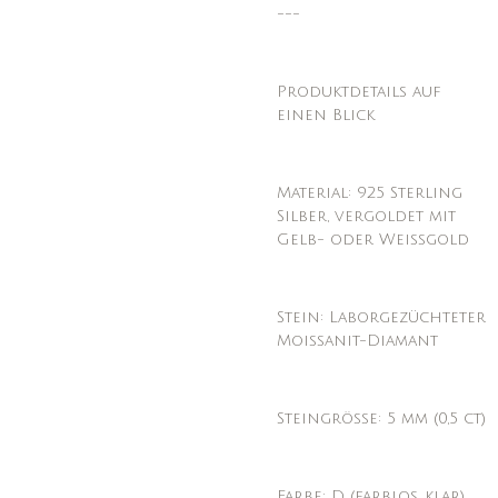
---
Produktdetails auf
einen Blick
Material: 925 Sterling
Silber, vergoldet mit
Gelb- oder Weißgold
Stein: Laborgezüchteter
Moissanit-Diamant
Steingröße: 5 mm (0,5 ct)
Farbe: D (farblos, klar)