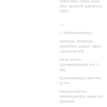
verleihen jedem Look
eine dezente, luxuriöse
Note.
---
✨ Produktdetails
Material: Premium-
Edelstahl, silber- oder
goldplattiert
Stein: Echte
Süßwasserperle (ca. 1,1
cm)
Durchmesser Creolen:
1,6 cm
Eigenschaften:
Hypoallergen, farbecht,
rostfrei