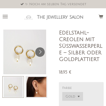
✨ Noch am selben Tag versendet
Zum
Hauptinhalt
springen
The Jewellery Salon
Edelstahl-
Creolen mit
Süßwasserperl
e – Silber oder
Goldplattiert
18,95 €
Farbe