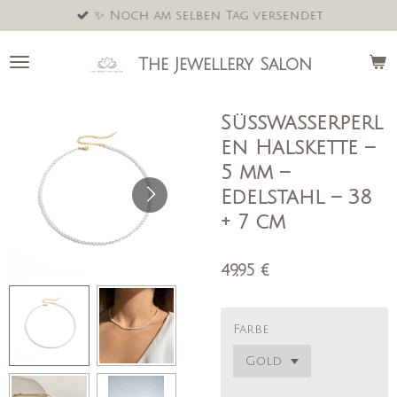
✨ Noch am selben Tag versendet
Zum
Hauptinhalt
springen
The Jewellery Salon
Süßwasserperl
en Halskette –
5 mm –
Edelstahl – 38
+ 7 cm
49,95 €
Farbe