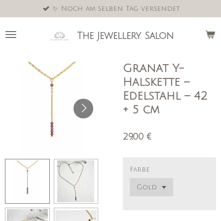
✨ Noch am selben Tag versendet
Zum
Hauptinhalt
springen
The Jewellery Salon
Granat Y-
Halskette –
Edelstahl – 42
+ 5 cm
29,00 €
Farbe