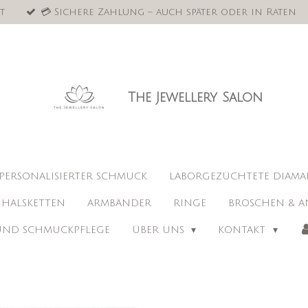
t
💳 Sichere Zahlung – auch später oder in Raten
The Jewellery Salon
PERSONALISIERTER SCHMUCK
LABORGEZÜCHTETE DIAM
HALSKETTEN
ARMBÄNDER
RINGE
BROSCHEN & A
 UND SCHMUCKPFLEGE
ÜBER UNS
KONTAKT