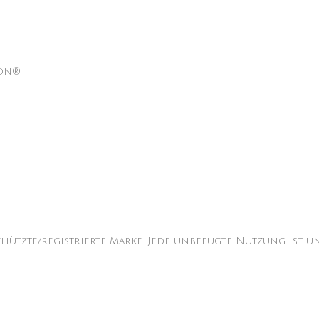
lon®
n
chützte/registrierte Marke. Jede unbefugte Nutzung ist un