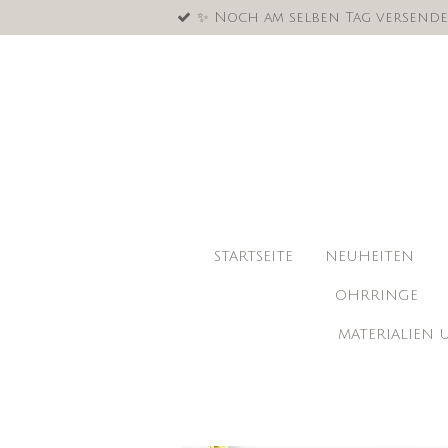
✨ Noch am selben Tag versende
Zum
Hauptinhalt
springen
STARTSEITE
NEUHEITEN
OHRRINGE
MATERIALIEN