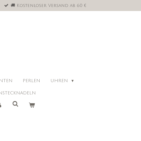
🚚 Kostenloser Versand ab 60 €
ANTEN
PERLEN
UHREN
NSTECKNADELN