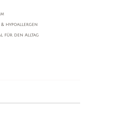
mm
g & hypoallergen
al für den Alltag