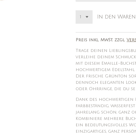
In den Waren
Preis inkl. MwSt. zzgl.
Ver
Trage deinen Lieblingsb
verleihe deinem Schmuck
mit diesem Emaille-Buch
hochwertigem Edelstahl.
Der frische Grünton sorg
dennoch eleganten Look 
oder Ohrringe, die du se
Dank des hochwertigen E
farbbeständig, wasserfes
jahrelang schön, ganz o
Kombiniere mehrere Buch
ein bedeutungsvolles Wo
einzigartiges, ganz pers