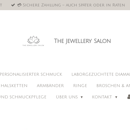
t
💳 Sichere Zahlung – auch später oder in Raten
The Jewellery Salon
PERSONALISIERTER SCHMUCK
LABORGEZÜCHTETE DIAM
HALSKETTEN
ARMBÄNDER
RINGE
BROSCHEN & A
 UND SCHMUCKPFLEGE
ÜBER UNS
KONTAKT