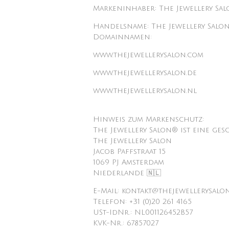
Markeninhaber: The Jewellery Sa
Handelsname: The Jewellery Salo
Domainnamen:
www.thejewellerysalon.com
www.thejewellerysalon.de
www.thejewellerysalon.nl
Hinweis zum Markenschutz:
The Jewellery Salon® ist eine ges
The Jewellery Salon
Jacob Paffstraat 15
1069 PJ Amsterdam
Niederlande 🇳🇱
E-Mail: kontakt@thejewellerysalo
Telefon: +31 (0)20 261 4165
USt-IdNr.: NL001126452B57
KVK-Nr.: 67857027