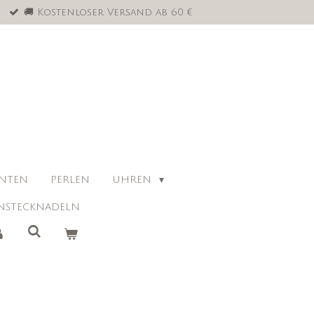
🚚 Kostenloser Versand ab 60 €
ANTEN
PERLEN
UHREN
NSTECKNADELN