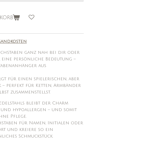
korb
sandkosten
uchstaben ganz nah bei dir oder
 eine persönliche Bedeutung –
stabenanhänger aus
t für einen spielerischen, aber
– perfekt für Ketten, Armbänder
lbst zusammenstellst.
delstahls bleibt der Charm
t und hypoallergen – und somit
hne Pflege.
staben für Namen, Initialen oder
rt und kreiere so ein
önliches Schmuckstück.