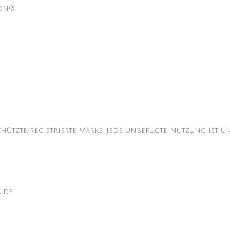
lon®
n
chützte/registrierte Marke. Jede unbefugte Nutzung ist un
n.de