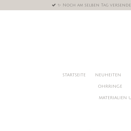
✨ Noch am selben Tag versende
Zum
Hauptinhalt
springen
STARTSEITE
NEUHEITEN
OHRRINGE
MATERIALIEN