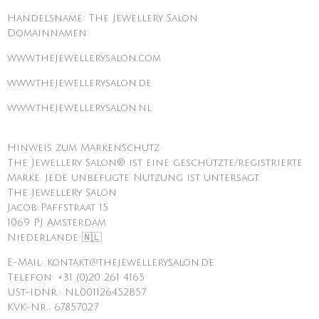
Handelsname: The Jewellery Salon
Domainnamen:
www.thejewellerysalon.com
www.thejewellerysalon.de
www.thejewellerysalon.nl
Hinweis zum Markenschutz:
The Jewellery Salon® ist eine geschützte/registrierte
Marke. Jede unbefugte Nutzung ist untersagt.
The Jewellery Salon
Jacob Paffstraat 15
1069 PJ Amsterdam
Niederlande 🇳🇱
E-Mail: kontakt@thejewellerysalon.de
Telefon: +31 (0)20 261 4165
USt-IdNr.: NL001126452B57
KVK-Nr.: 67857027